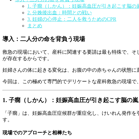
1. 子癇（しかん）：妊娠高血圧が引き起こす脳の
2. 分娩後出血：時間との戦い
3. 妊婦の心停止：二人を救うためのCPR
まとめ
導入：二人分の命を背負う現場
救急の現場において、産科に関連する要請は最も特殊で、そ
が存在するからです。
妊婦さんの体に起きる変化は、お腹の中の赤ちゃんの状態に
今回は、この極めて専門的でデリケートな産科救急の現場で
1. 子癇（しかん）：妊娠高血圧が引き起こす脳の嵐
「子癇」は、妊娠高血圧症候群が重症化し、けいれん発作を
す。
現場でのアプローチと相棒たち