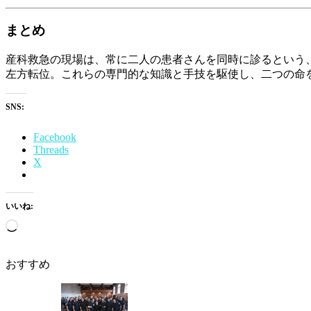
まとめ
産科救急の現場は、常に二人の患者さんを同時に診るという
左方転位。これらの専門的な知識と手技を駆使し、二つの命
SNS:
Facebook
Threads
X
いいね:
読
み
込
おすすめ
み
中…