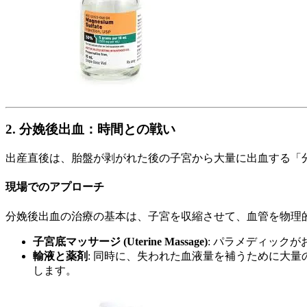
2. 分娩後出血：時間との戦い
出産直後は、胎盤が剥がれた後の子宮から大量に出血する「
現場でのアプローチ
分娩後出血の治療の基本は、子宮を収縮させて、血管を物理
子宮底マッサージ (Uterine Massage)
: パラメディック
輸液と薬剤
: 同時に、失われた血液量を補うために大
します。