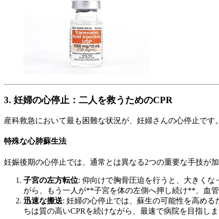
3. 妊婦の心停止：二人を救うためのCPR
産科救急において最も困難な状況が、妊婦さんの心停止です
特殊な心肺蘇生法
妊娠後期の心停止では、通常とは異なる2つの重要な手技が
子宮の左方転位
: 仰向けで胸骨圧迫を行うと、大きく
がら、もう一人が**子宮を体の左側へ押し続け**、血
迅速な搬送
: 妊婦の心停止では、蘇生の可能性を高め
ちは質の高いCPRを続けながら、最速で病院を目指し