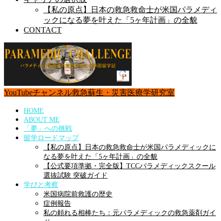
【私の原点】日本の救急救命士が米国パラメディ
ックになる夢を叶えた「5ヶ年計画」の全貌
CONTACT
YouTubeチャンネル
救急蘇生・災害医療学研究室
HOME
ABOUT ME
「夢」への挑戦
留学ロードマップ
【私の原点】日本の救急救命士が米国パラメディックに
なる夢を叶えた「5ヶ年計画」の全貌
【公式要項準拠・完全版】TCCパラメディックスクール
選抜試験 突破ガイド
学びと考察
米国病院前救護の歴史
症例報告
私の頼れる相棒たち：元パラメディックの救急薬剤ガイ