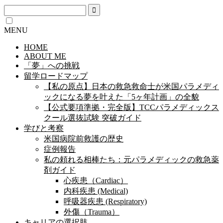
MENU
HOME
ABOUT ME
「夢」への挑戦
留学ロードマップ
【私の原点】日本の救急救命士が米国パラメディ
ックになる夢を叶えた「5ヶ年計画」の全貌
【公式要項準拠・完全版】TCCパラメディックス
クール選抜試験 突破ガイド
学びと考察
米国病院前救護の歴史
症例報告
私の頼れる相棒たち：元パラメディックの救急薬
剤ガイド
心疾患（Cardiac）
内科疾患 (Medical)
呼吸器疾患 (Respiratory)
外傷（Trauma）
キャリアの選択肢