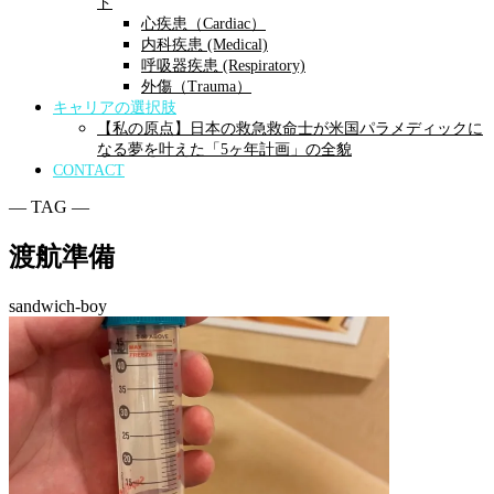
ド
心疾患（Cardiac）
内科疾患 (Medical)
呼吸器疾患 (Respiratory)
外傷（Trauma）
キャリアの選択肢
【私の原点】日本の救急救命士が米国パラメディックに
なる夢を叶えた「5ヶ年計画」の全貌
CONTACT
― TAG ―
渡航準備
sandwich-boy