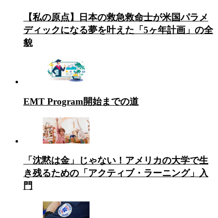
【私の原点】日本の救急救命士が米国パラメ
ディックになる夢を叶えた「5ヶ年計画」の全
貌
EMT Program開始までの道
「沈黙は金」じゃない！アメリカの大学で生
き残るための「アクティブ・ラーニング」入
門