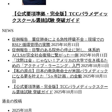
【公式要項準拠・完全版】TCCパラメディッ
クスクール選抜試験 突破ガイド
NEWS
症例報告 重症肺炎による急性呼吸不全：現場での
RSIと循環管理の実際
2025年10月11日
症例報告：目撃のある院外心停止に対し、体系的
ACLSが完全社会復帰に繋がった一例
2025年10月11日
「沈黙は金」じゃない！アメリカの大学で生き残るた
めの「アクティブ・ラーニング」入門
2025年10月11日
【私の原点】日本の救急救命士が米国パラメディック
になる夢を叶えた「5ヶ年計画」の全貌
2025年10月11
日
【公式要項準拠・完全版】TCCパラメディックスクー
ル選抜試験 突破ガイド
2025年10月11日
過去の投稿
2025年10月