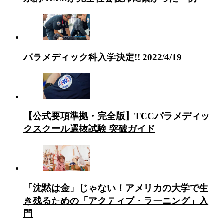
パラメディック科入学決定!! 2022/4/19
【公式要項準拠・完全版】TCCパラメディッ
クスクール選抜試験 突破ガイド
「沈黙は金」じゃない！アメリカの大学で生
き残るための「アクティブ・ラーニング」入
門