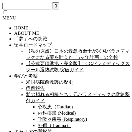
MENU
HOME
ABOUT ME
「夢」への挑戦
留学ロードマップ
【私の原点】日本の救急救命士が米国パラメディ
ックになる夢を叶えた「5ヶ年計画」の全貌
【公式要項準拠・完全版】TCCパラメディックス
クール選抜試験 突破ガイド
学びと考察
米国病院前救護の歴史
症例報告
私の頼れる相棒たち：元パラメディックの救急薬
剤ガイド
心疾患（Cardiac）
内科疾患 (Medical)
呼吸器疾患 (Respiratory)
外傷（Trauma）
キャリアの選択肢