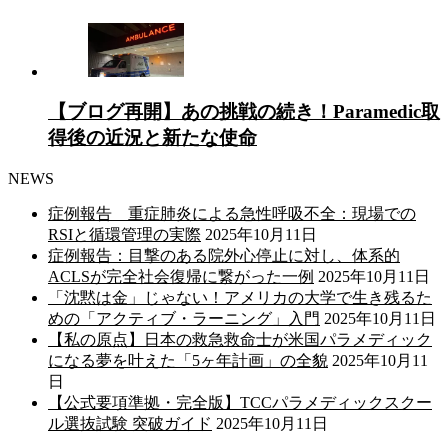
【ブログ再開】あの挑戦の続き！Paramedic取
得後の近況と新たな使命
NEWS
症例報告 重症肺炎による急性呼吸不全：現場での
RSIと循環管理の実際
2025年10月11日
症例報告：目撃のある院外心停止に対し、体系的
ACLSが完全社会復帰に繋がった一例
2025年10月11日
「沈黙は金」じゃない！アメリカの大学で生き残るた
めの「アクティブ・ラーニング」入門
2025年10月11日
【私の原点】日本の救急救命士が米国パラメディック
になる夢を叶えた「5ヶ年計画」の全貌
2025年10月11
日
【公式要項準拠・完全版】TCCパラメディックスクー
ル選抜試験 突破ガイド
2025年10月11日