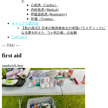
ド
心疾患（Cardiac）
内科疾患 (Medical)
呼吸器疾患 (Respiratory)
外傷（Trauma）
キャリアの選択肢
【私の原点】日本の救急救命士が米国パラメディックに
なる夢を叶えた「5ヶ年計画」の全貌
CONTACT
― TAG ―
first aid
sandwich-boy