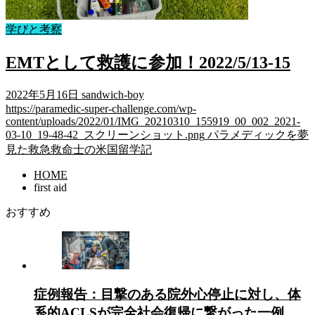
学びと考察
EMTとして救護に参加！2022/5/13-15
2022年5月16日
sandwich-boy
https://paramedic-super-challenge.com/wp-
content/uploads/2022/01/IMG_20210310_155919_00_002_2021-
03-10_19-48-42_スクリーンショット.png
パラメディックを夢
見た救急救命士の米国留学記
HOME
first aid
おすすめ
症例報告：目撃のある院外心停止に対し、体
系的ACLSが完全社会復帰に繋がった一例