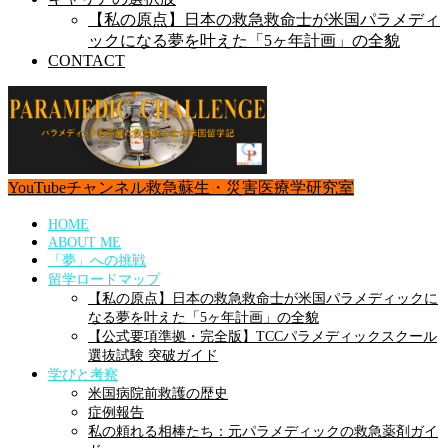
【私の原点】日本の救急救命士が米国パラメディ
ックになる夢を叶えた「5ヶ年計画」の全貌
CONTACT
YouTubeチャンネル
救急蘇生・災害医療学研究室
HOME
ABOUT ME
「夢」への挑戦
留学ロードマップ
【私の原点】日本の救急救命士が米国パラメディックに
なる夢を叶えた「5ヶ年計画」の全貌
【公式要項準拠・完全版】TCCパラメディックスクール
選抜試験 突破ガイド
学びと考察
米国病院前救護の歴史
症例報告
私の頼れる相棒たち：元パラメディックの救急薬剤ガイ