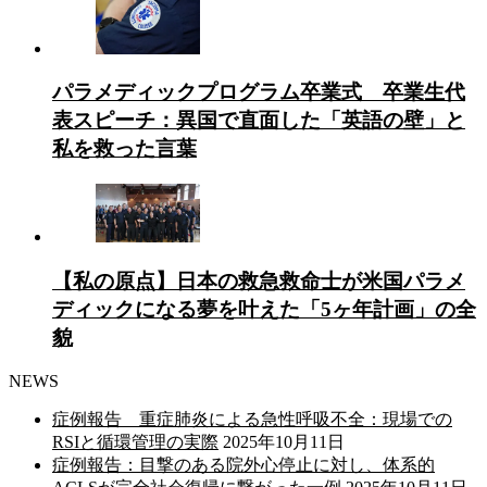
パラメディックプログラム卒業式 卒業生代
表スピーチ：異国で直面した「英語の壁」と
私を救った言葉
【私の原点】日本の救急救命士が米国パラメ
ディックになる夢を叶えた「5ヶ年計画」の全
貌
NEWS
症例報告 重症肺炎による急性呼吸不全：現場での
RSIと循環管理の実際
2025年10月11日
症例報告：目撃のある院外心停止に対し、体系的