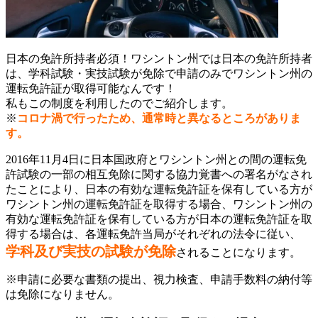
日本の免許所持者必須！ワシントン州では日本の免許所持者
は、学科試験・実技試験が免除で申請のみでワシントン州の
運転免許証が取得可能なんです！
私もこの制度を利用したのでご紹介します。
※
コロナ渦で行ったため、通常時と異なるところがありま
す。
2016年11月4日に日本国政府とワシントン州との間の運転免
許試験の一部の相互免除に関する協力覚書への署名がなされ
たことにより、日本の有効な運転免許証を保有している方が
ワシントン州の運転免許証を取得する場合、ワシントン州の
有効な運転免許証を保有している方が日本の運転免許証を取
得する場合は、各運転免許当局がそれぞれの法令に従い、
学科及び実技の試験が免除
されることになります。
※申請に必要な書類の提出、視力検査、申請手数料の納付等
は免除になりません。