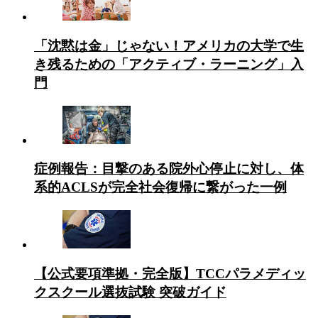
「沈黙は金」じゃない！アメリカの大学で生
き残るための「アクティブ・ラーニング」入
門
症例報告：目撃のある院外心停止に対し、体
系的ACLSが完全社会復帰に繋がった一例
【公式要項準拠・完全版】TCCパラメディッ
クスクール選抜試験 突破ガイド