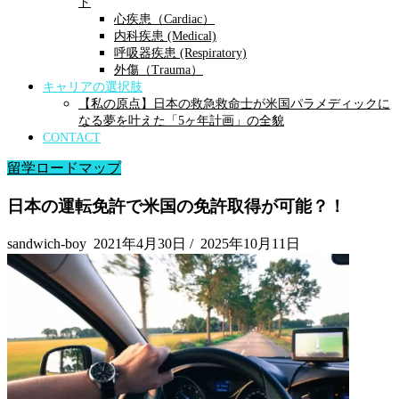
ド
心疾患（Cardiac）
内科疾患 (Medical)
呼吸器疾患 (Respiratory)
外傷（Trauma）
キャリアの選択肢
【私の原点】日本の救急救命士が米国パラメディックに
なる夢を叶えた「5ヶ年計画」の全貌
CONTACT
留学ロードマップ
日本の運転免許で米国の免許取得が可能？！
sandwich-boy
2021年4月30日
/
2025年10月11日