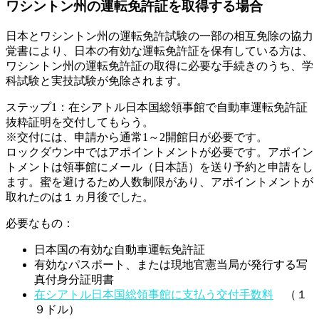
ワシントン州の運転免許証を取得する場合
日本とワシントン州の運転免許試験の一部の相互免除の協力
覚書により、日本の有効な運転免許証を保有している方は、
ワシントン州の運転免許証の取得に必要な手続きのうち、学
科試験と実技試験が免除されます。
ステップ1：在シアトル日本国総領事館で自動車運転免許証
抜粋証明を交付してもらう。
※交付には、申請から通常1～2開館日が必要です。
ロックダウン中ではアポイントメントが必要です。アポイン
トメントは領事館にメール（日本語）を送り予約と申請をし
ます。蜜を避けるため人数制限があり、アポイントメントが
取れたのは１ヵ月後でした。
必要なもの：
日本国の有効な自動車運転免許証
有効なパスポート、または現地官憲当局が発行する写
真付身分証明書
在シアトル日本国総領事館に支払う交付手数料
（１
９ドル）