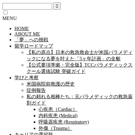
MENU
HOME
ABOUT ME
「夢」への挑戦
留学ロードマップ
【私の原点】日本の救急救命士が米国パラメディ
ックになる夢を叶えた「5ヶ年計画」の全貌
【公式要項準拠・完全版】TCCパラメディックス
クール選抜試験 突破ガイド
学びと考察
米国病院前救護の歴史
症例報告
私の頼れる相棒たち：元パラメディックの救急薬
剤ガイド
心疾患（Cardiac）
内科疾患 (Medical)
呼吸器疾患 (Respiratory)
外傷（Trauma）
キャリアの選択肢