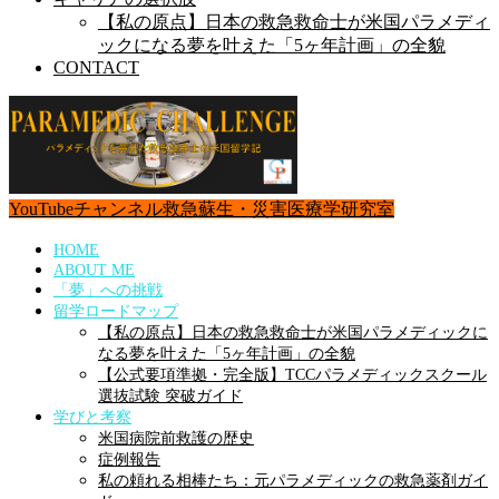
【私の原点】日本の救急救命士が米国パラメディ
ックになる夢を叶えた「5ヶ年計画」の全貌
CONTACT
YouTubeチャンネル
救急蘇生・災害医療学研究室
HOME
ABOUT ME
「夢」への挑戦
留学ロードマップ
【私の原点】日本の救急救命士が米国パラメディックに
なる夢を叶えた「5ヶ年計画」の全貌
【公式要項準拠・完全版】TCCパラメディックスクール
選抜試験 突破ガイド
学びと考察
米国病院前救護の歴史
症例報告
私の頼れる相棒たち：元パラメディックの救急薬剤ガイ