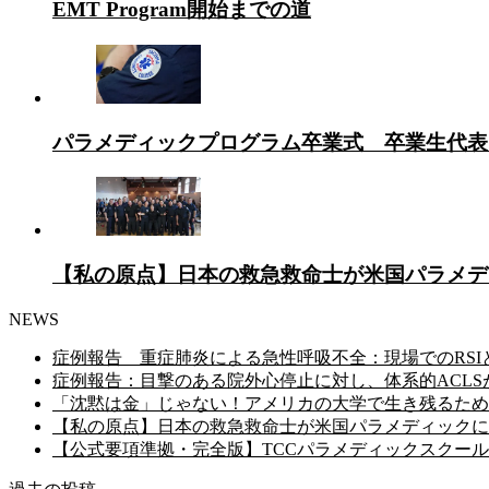
EMT Program開始までの道
パラメディックプログラム卒業式 卒業生代表
【私の原点】日本の救急救命士が米国パラメデ
NEWS
症例報告 重症肺炎による急性呼吸不全：現場でのRSI
症例報告：目撃のある院外心停止に対し、体系的ACL
「沈黙は金」じゃない！アメリカの大学で生き残るため
【私の原点】日本の救急救命士が米国パラメディックに
【公式要項準拠・完全版】TCCパラメディックスクール