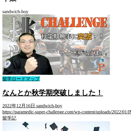
sandwich-boy
留学ロードマップ
なんとか秋学期突破しました！
2022年12月16日
sandwich-boy
https://paramedic-super-challenge.com/wp-content/uploads
留学記