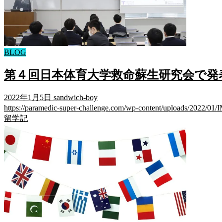
BLOG
第４回日本体育大学救命蘇生研究会で発表させ
2022年1月5日
sandwich-boy
https://paramedic-super-challenge.com/wp-content/uploads
留学記