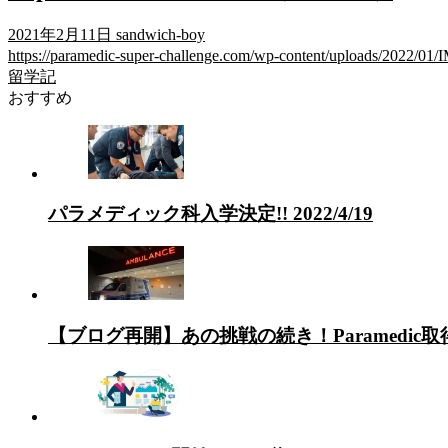
2021年2月11日
sandwich-boy
https://paramedic-super-challenge.com/wp-content/uploads
留学記
おすすめ
パラメディック科入学決定!! 2022/4/19
【ブログ再開】あの挑戦の続き！Paramedi