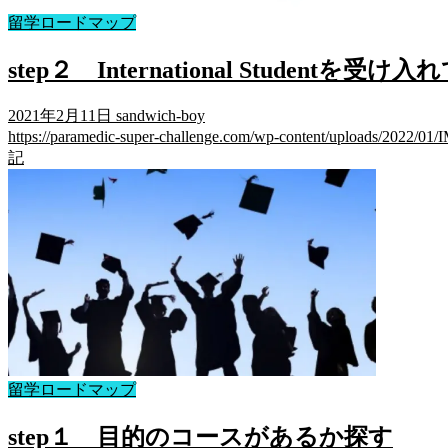
留学ロードマップ
step２ International Studentを
2021年2月11日
sandwich-boy
https://paramedic-super-challenge.com/wp-content/uploads
記
留学ロードマップ
step１ 目的のコースがあるか探す