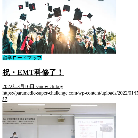
留学ロードマップ
祝・EMT科修了！
2022年3月16日
sandwich-boy
https://paramedic-super-challenge.com/wp-content/uploads
記