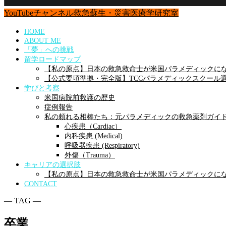
YouTubeチャンネル
救急蘇生・災害医療学研究室
HOME
ABOUT ME
「夢」への挑戦
留学ロードマップ
【私の原点】日本の救急救命士が米国パラメディックにな
【公式要項準拠・完全版】TCCパラメディックスクール選
学びと考察
米国病院前救護の歴史
症例報告
私の頼れる相棒たち：元パラメディックの救急薬剤ガイ
心疾患（Cardiac）
内科疾患 (Medical)
呼吸器疾患 (Respiratory)
外傷（Trauma）
キャリアの選択肢
【私の原点】日本の救急救命士が米国パラメディックにな
CONTACT
― TAG ―
卒業