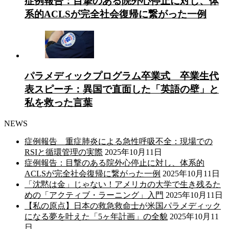
症例報告：目撃のある院外心停止に対し、体
系的ACLSが完全社会復帰に繋がった一例
パラメディックプログラム卒業式 卒業生代
表スピーチ：異国で直面した「英語の壁」と
私を救った言葉
NEWS
症例報告 重症肺炎による急性呼吸不全：現場での
RSIと循環管理の実際
2025年10月11日
症例報告：目撃のある院外心停止に対し、体系的
ACLSが完全社会復帰に繋がった一例
2025年10月11日
「沈黙は金」じゃない！アメリカの大学で生き残るた
めの「アクティブ・ラーニング」入門
2025年10月11日
【私の原点】日本の救急救命士が米国パラメディック
になる夢を叶えた「5ヶ年計画」の全貌
2025年10月11
日