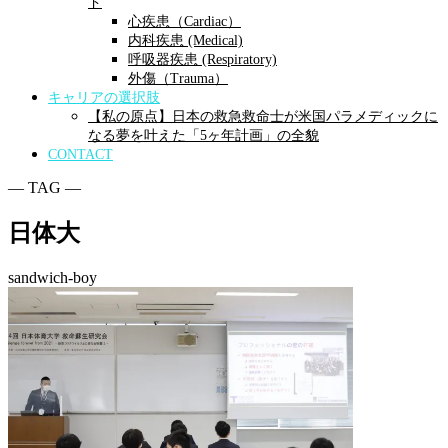
ド
心疾患（Cardiac）
内科疾患 (Medical)
呼吸器疾患 (Respiratory)
外傷（Trauma）
キャリアの選択肢
【私の原点】日本の救急救命士が米国パラメディックに
なる夢を叶えた「5ヶ年計画」の全貌
CONTACT
― TAG ―
日体大
sandwich-boy