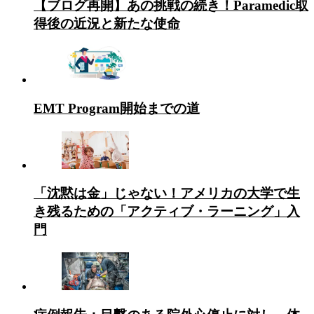
【ブログ再開】あの挑戦の続き！Paramedic取
得後の近況と新たな使命
EMT Program開始までの道
「沈黙は金」じゃない！アメリカの大学で生
き残るための「アクティブ・ラーニング」入
門