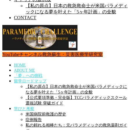
【私の原点】日本の救急救命士が米国パラメディ
ックになる夢を叶えた「5ヶ年計画」の全貌
CONTACT
YouTubeチャンネル
救急蘇生・災害医療学研究室
HOME
ABOUT ME
「夢」への挑戦
留学ロードマップ
【私の原点】日本の救急救命士が米国パラメディックに
なる夢を叶えた「5ヶ年計画」の全貌
【公式要項準拠・完全版】TCCパラメディックスクール
選抜試験 突破ガイド
学びと考察
米国病院前救護の歴史
症例報告
私の頼れる相棒たち：元パラメディックの救急薬剤ガイ