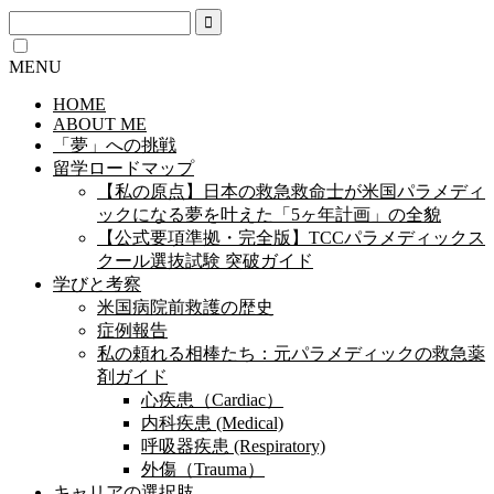
MENU
HOME
ABOUT ME
「夢」への挑戦
留学ロードマップ
【私の原点】日本の救急救命士が米国パラメディ
ックになる夢を叶えた「5ヶ年計画」の全貌
【公式要項準拠・完全版】TCCパラメディックス
クール選抜試験 突破ガイド
学びと考察
米国病院前救護の歴史
症例報告
私の頼れる相棒たち：元パラメディックの救急薬
剤ガイド
心疾患（Cardiac）
内科疾患 (Medical)
呼吸器疾患 (Respiratory)
外傷（Trauma）
キャリアの選択肢